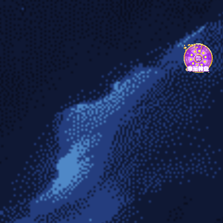
此来进一步压制场上的空间利用率。他通过
思路为他的球队提供了很好的稳定性，也让
在一些关键回合中，即使是像米切尔这样顶
挥，从而最终影响比赛结果。
守体系，即便是天赋异禀如米切尔，也难免
注技战术本身，更要注重心理素质建设，这
增强心理韧性等措施。同时，对抗像哈登这
几率。