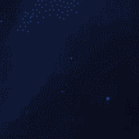
弗雷分析迈尼昂状态不佳
年轻球员在足球...
在即将到来的世界杯上，法国队
2026-07-31