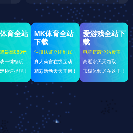
略对米切尔单打的影响，最后总结这些因素
现之间的微妙关系。
的进攻套路，使得球队能够灵活应对不同防
对强敌时仍能保持竞争力。
主攻手创造了更多空位机会。例如，当米切
有时显得有些疲于奔命，这使得原本流畅的
够独自承担起进攻重任，并且在关键时刻往