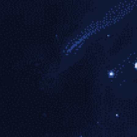
此外，对于外线投射较强的大个子球员，
这种方式，有效减少了米切尔及其他射手
对手陷入苦战之中。
4、影响比赛结果因素分
综合来看，由于骑士队在技战术层面的欠
级后卫，也难以冲破层层包围，因此失去
此外，在心理层面上，高强度比赛中的压
出现心态波动。当进入焦灼状态时，一些
是赢得每场比赛不可忽视的重要环节。
因此，要想改变目前局势，就必须从多个
样的顶级球员需要制定更加细致具体且具
总结：