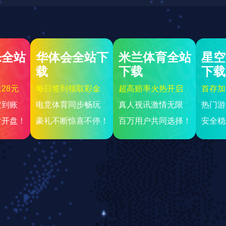
个人能力与球队配合之间的关系，随后讨论哈登的防守技巧和策
的详细阐述，读者可以更好地理解现代篮球比赛中战术与个体表
念靠拢，强调空间拉开与快速传导球。教练团队通过引入多样化
射和突破相结合的方法来撕裂对手防线，这一战略使得骑士在面
，尤其是在挡拆配合方面。这种配合不仅提高了进攻效率，也为
护，从而让他获得投篮或突破的良机。
未必能发挥预期效果。面对如哈登这样的顶级防守球员时，球队
行力的提升还有很大的空间，需要在实战中不断调整和优化。
出色的个人技术，包括精准的投篮能力和强悍的突破能力。他能