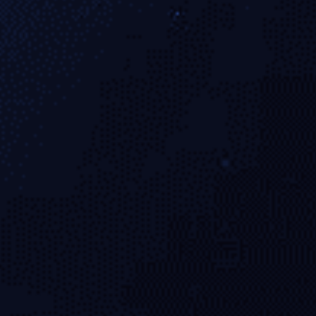
但法国队依然是
被广泛认为是夺冠热门之一，尽管他们的...