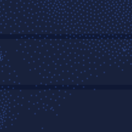
单打难敌哈登防守策略
用，特别是米切尔在单打时所面临的挑战，以及哈登的防守策略