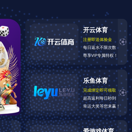
注册入口
体育赛事与数据服务
容， 支持
APP下载
与
网页使用
，每日
，掌握比赛节奏。