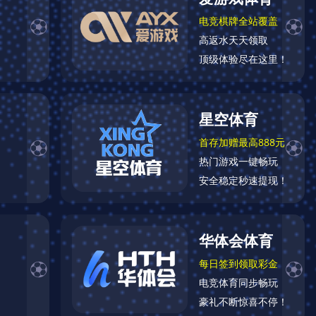
对其带来的困扰。首先，我们将探讨骑士队