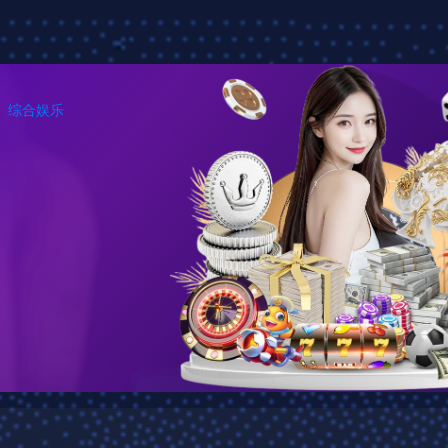
App下载
公司介绍
体育头条
版
APP与网页版入口｜畅享全球
面覆盖足球、篮球、电竞等项目的赛事资讯与数据内
赛，聚焦热门体育内容， 助您轻松获取赛事动态
手机App
网页版