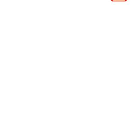
湖人连续三年季后赛遭西北赛区球队淘汰
在NBA季后赛的历史长河中，湖人队作为一支拥有悠久传统
与辉煌战绩...
2026-07-10