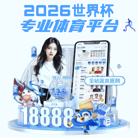
注册入口
爱体育手机网页版
APP与网页
版入口｜畅享全球体育赛事与
数据服务
欢迎访问
爱体育手机网页版
，提供全面覆盖足
球、篮球、电竞等项目的赛事资讯与数据内容，
支持
APP下载
与
网页使用
，每日同步更新千场
比赛，聚焦热门体育内容， 助您轻松获取赛事
动态，掌握比赛节奏。