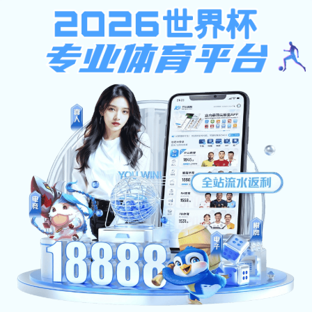
注册入口
爱体育手机网页版
APP与网页
版入口｜畅享全球体育赛事与
数据服务
欢迎访问
爱体育手机网页版
，提供全面覆盖足
球、篮球、电竞等项目的赛事资讯与数据内容，
支持
APP下载
与
网页使用
，每日同步更新千场
比赛，聚焦热门体育内容， 助您轻松获取赛事
动态，掌握比赛节奏。