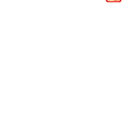
湖人连续三年季后赛遭西北赛区球队淘汰
在NBA季后赛的历史长河中，湖人队作为一支拥有悠久传统
与辉煌战绩...
2026-07-10