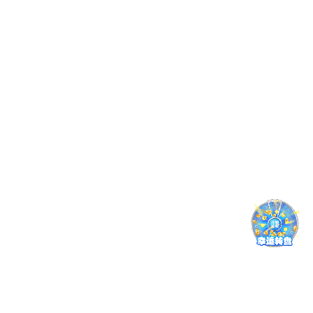
这种僵局持续下去，小蜘蛛选择跳槽至新公司的可能
性也不容忽视。
此外，新兴经纪公司的介入，为整个行业注入了一股
新的活力。一旦小蜘蛛成功转投新东家，将会对整个
娱乐圈产生深远影响。不仅如此，也将激励其他艺人
与新兴团队进行合作，从而推动整个行业格局发生变
化。
当然，无论未来如何发展，小蜘蛛始终需要保持清醒
头脑，根据自身职业规划做出理智判断。而对于他的
粉丝而言，无论他最终选择哪条道路，都希望他能继
续创造出优秀作品，实现人生价值。
总结：