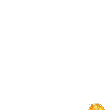
这也是一次难得的人生体验，让他们能够以更开阔、
更包容心态去面对未来挑战。
4、未来展望与期待
随着新主帅李昂及其外籍助理团队逐渐进入状态，人
们对吉林男篮未来的发展充满期待。在即将到来的赛
季中，如何充分发挥这支充满潜力的新阵容，将是检
验这一切努力成效的重要标准。倘若能迅速调整好状
态，有望在竞争激烈的联赛中打响名号。
同时，在新体制下，年轻球员获得锻炼机会也愈加增
多，他们可以通过参与高水平赛事不断积累经验，提
高自身竞技水平。这不仅有利于个人成长，也为球队
长远发展储备人才，实现良性循环。此外，如果新战
略能够顺利实施，不排除在不久之后看到吉林男篮冲