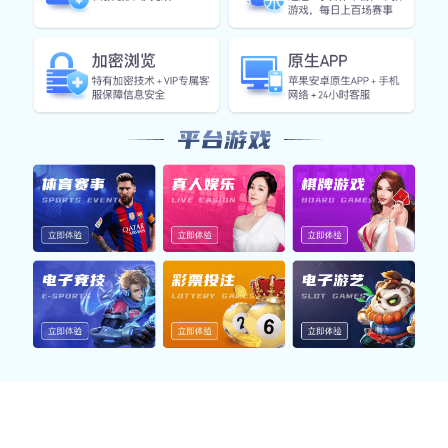
期内改善吉林男篮目前的问题，更希望能培养出一批
核心球员，实现可持续发展。在他看来，这样才能真
正提升球队在联赛中的竞争力，使吉林男篮成为争冠
热门之一。
2、外教助教团队介绍
随着李昂上任，外教助教团队也同时成立，这一举措
受到了各方关注。这个团队由多位来自不同国家和地
区的篮球专家组成，他们各自具备丰富的篮球知识和
实践经验，为吉林男篮注入了新的活力。外籍助教们
不仅能够提供更先进、科学的方法，还能引导球员扩
大国际视野，提高他们对比赛不同风格理解。
例如，一位来自欧洲篮球强国的助理教练将负责防守
策略，通过分享其独特的防守理念与技术帮助球员改