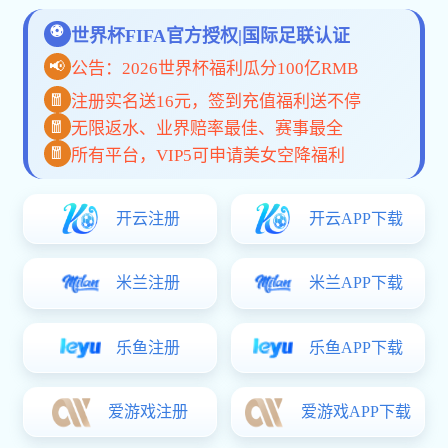
手机App
网页版
吉林男篮新任主教练李昂上任
外教助教团队正式成立
2026-06-15 01:04
39 次阅读
首页
/
体育头条